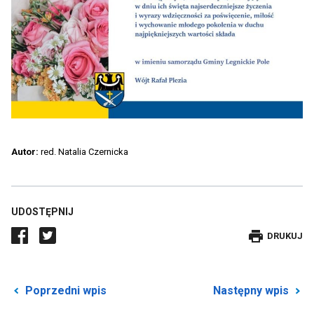
Autor:
red. Natalia Czernicka
UDOSTĘPNIJ
DRUKUJE
DRUKUJ
WPIS
Przekierowuje
P
Poprzedni wpis
Następny wpis
do
d
poprzedniego
n