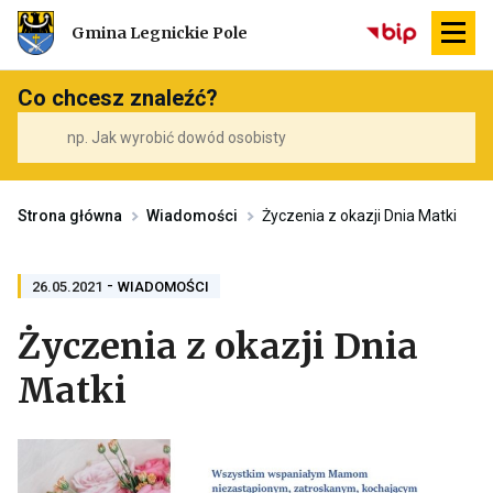
Przekierowuje
Gmina Legnickie Pole
do
strony
głównej
Co chcesz znaleźć?
Strona główna
Wiadomości
Życzenia z okazji Dnia Matki
-
PRZENOSI
26.05.2021
WIADOMOŚCI
DO
ARCHIWUM
Życzenia z okazji Dnia
KATEGORII
WIADOMOŚCI
Matki