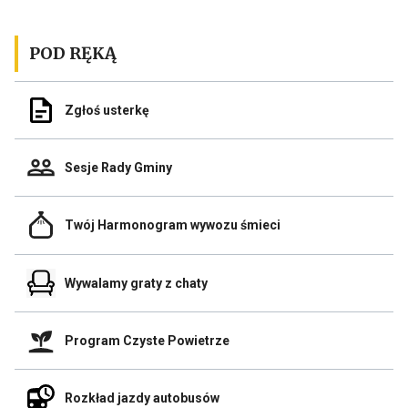
posta
p
POD RĘKĄ
Odnośnik
Zgłoś usterkę
do
Zgłoś
usterkę
Odnośnik
Sesje Rady Gminy
do
Sesje
Rady
Odnośnik
Gminy
Twój Harmonogram wywozu śmieci
do
Link
Twój
otwiera
Harmonogram
się
Odnośnik
wywozu
Wywalamy graty z chaty
w
do
śmieci
nowej
Wywalamy
zakładce
graty
przegladarki
Odnośnik
z
Program Czyste Powietrze
do
chaty
Program
Link
Czyste
otwiera
Odnośnik
Powietrze
Rozkład jazdy autobusów
się