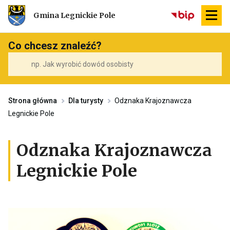
Przekierowuje
Gmina Legnickie Pole
do
strony
głównej
Co chcesz znaleźć?
Strona główna
Dla turysty
Odznaka Krajoznawcza
Legnickie Pole
Odznaka Krajoznawcza
Legnickie Pole