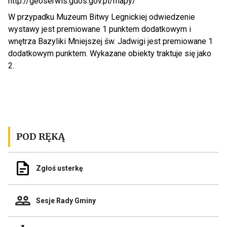
http://geoserwis.gdos.gov.pl/mapy/
W przypadku Muzeum Bitwy Legnickiej odwiedzenie
wystawy jest premiowane 1 punktem dodatkowym i
wnętrza Bazyliki Mniejszej św. Jadwigi jest premiowane 1
dodatkowym punktem. Wykazane obiekty traktuje się jako
2.
POD RĘKĄ
Odnośnik
Zgłoś usterkę
do
Zgłoś
usterkę
Odnośnik
Sesje Rady Gminy
do
Sesje
Rady