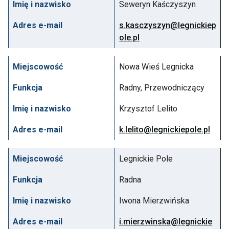
Imię i nazwisko
Seweryn Kaśczyszyn
Adres e-mail
s.kasczyszyn@legnickiep
ole.pl
Miejscowość
Nowa Wieś Legnicka
Funkcja
Radny, Przewodniczący
Imię i nazwisko
Krzysztof Lelito
Adres e-mail
k.lelito@legnickiepole.pl
Miejscowość
Legnickie Pole
Funkcja
Radna
Imię i nazwisko
Iwona Mierzwińska
Adres e-mail
i.mierzwinska@legnickie