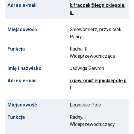
Adres e-mail
k.fraczek@legnickiepole.
pl
Miejscowość
Gniewomierz, przysiółek
Psary
Funkcja
Radna, II
Wiceprzewodnicząca
Imię i nazwisko
Jadwiga Gawron
Adres e-mail
j.gawron@legnickiepole.p
l
Miejscowość
Legnickie Pole
Funkcja
Radny, I
Wiceprzewodniczący