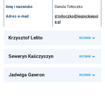
Imię i nazwisko
Danuta Tołłoczko
Adres e-mail
d.tolloczko@legnickiepol
e.pl
Krzysztof Lelito
ROZWIŃ
Seweryn Kaśczyszyn
ROZWIŃ
Jadwiga Gawron
ROZWIŃ