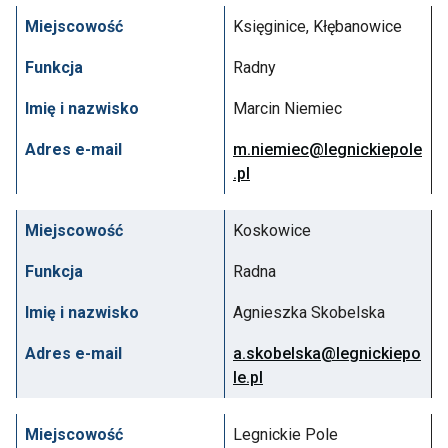
Miejscowość
Księginice, Kłębanowice
Funkcja
Radny
Imię i nazwisko
Marcin Niemiec
Adres e-mail
m.niemiec@legnickiepole
.pl
Miejscowość
Koskowice
Funkcja
Radna
Imię i nazwisko
Agnieszka Skobelska
Adres e-mail
a.skobelska@legnickiepo
le.pl
Miejscowość
Legnickie Pole