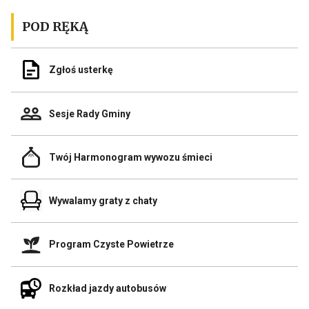
POD RĘKĄ
Odnośnik
Zgłoś usterkę
do
Zgłoś
usterkę
Odnośnik
Sesje Rady Gminy
do
Sesje
Rady
Odnośnik
Gminy
Twój Harmonogram wywozu śmieci
do
Link
Twój
otwiera
Harmonogram
się
Odnośnik
wywozu
Wywalamy graty z chaty
w
do
śmieci
nowej
Wywalamy
zakładce
graty
przegladarki
Odnośnik
z
Program Czyste Powietrze
do
chaty
Program
Link
Czyste
otwiera
Odnośnik
Powietrze
Rozkład jazdy autobusów
się
do
Link
w