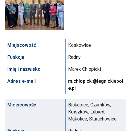
Otwiera
obrazek
na
Miejscowość
Koskowice
pełnym
ekranie
Funkcja
Radny
Imię i nazwisko
Marek Chłopicki
Adres e-mail
m.chlopicki@legnickiepol
e.pl
Miejscowość
Biskupice, Czarnków,
Koiszków, Lubień,
Mąkolice, Starachowice
Funkcja
Radna