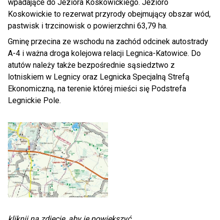
wpadające do Jeziora Koskowickiego. Jezioro
Koskowickie to rezerwat przyrody obejmujący obszar wód,
pastwisk i trzcinowisk o powierzchni 63,79 ha.
Gminę przecina ze wschodu na zachód odcinek autostrady
A-4 i ważna droga kolejowa relacji Legnica-Katowice. Do
atutów należy także bezpośrednie sąsiedztwo z
lotniskiem w Legnicy oraz Legnicka Specjalną Strefą
Ekonomiczną, na terenie której mieści się Podstrefa
Legnickie Pole.
Otwiera
obrazek
na
kliknij na zdjęcie, aby je powiększyć