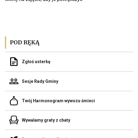
pełnym
ekranie
POD RĘKĄ
Odnośnik
Zgłoś usterkę
do
Zgłoś
usterkę
Odnośnik
Sesje Rady Gminy
do
Sesje
Rady
Odnośnik
Gminy
Twój Harmonogram wywozu śmieci
do
Link
Twój
otwiera
Harmonogram
się
Odnośnik
wywozu
Wywalamy graty z chaty
w
do
śmieci
nowej
Wywalamy
zakładce
graty
przegladarki