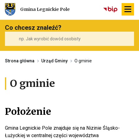
Przekierowuje
Gmina Legnickie Pole
do
strony
głównej
Co chcesz znaleźć?
Strona główna
Urząd Gminy
O gminie
O gminie
Położenie
Gmina Legnickie Pole znajduje się na Nizinie Śląsko-
Łużyckiej w centralnej części województwa