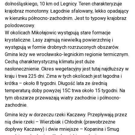
dolnośląskiego, 10 km od Legnicy. Teren charakteryzuje
krajobraz monotonny. Łagodnie sfalowany, lekko opadający
w kierunku północno-zachodnim. Jest to typowy krajobraz
polodowcowy.
W okolicach Mikołajowic występują stare formacje
krystaliczne. Lasy zajmują niewielką powierzchnię i
występują w formie drobnych rozrzuconych obszarów.
Gmina leży we wrocławsko-legnickim regionie termicznym.
Cechą charakterystyczną klimatu jest duże
nasłonecznienie. Okres wegetacyjny jest tutaj najdłuższy w
kraju i trwa 225 dni. Zima w tych okolicach jest łagodna i
krótka – około 8 tygodni. Długość lata ze średnią
temperaturą doby powyżej 15C trwa około 15 tygodni. Na
tym obszarze przeważają wiatry zachodnie i północno-
zachodnie.
Gmina leży w dorzeczu rzeki Kaczawy. Przepływają przez
nią dwie rzeki – Wierzbiak i Chłodnik (prawobrzeżne
dopływy Kaczawy) i dwie mniejsze – Kopanina i Smug