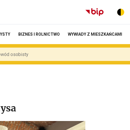
RYSTY
BIZNES I ROLNICTWO
WYWIADY Z MIESZKAŃCAMI
tysa