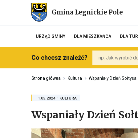
Przekierowuje
do
Gmina Legnickie Pole
strony
głównej
URZĄD GMINY
DLA MIESZKAŃCA
DLA TU
Co chcesz znaleźć?
Strona główna
Kultura
Wspaniały Dzień Sołtysa
-
PRZENOSI
11.03.2024
KULTURA
DO
ARCHIWUM
Wspaniały Dzień Soł
KATEGORII
KULTURA