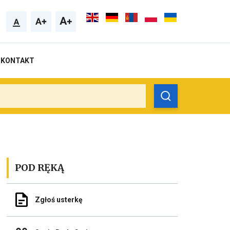
KONTAKT
POD RĘKĄ
Odnośnik
Zgłoś usterkę
do
Zgłoś
usterkę