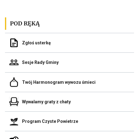
poprzedniego
n
posta
p
POD RĘKĄ
Odnośnik
Zgłoś usterkę
do
Zgłoś
usterkę
Odnośnik
Sesje Rady Gminy
do
Sesje
Rady
Odnośnik
Gminy
Twój Harmonogram wywozu śmieci
do
Link
Twój
otwiera
Harmonogram
się
Odnośnik
wywozu
Wywalamy graty z chaty
w
do
śmieci
nowej
Wywalamy
zakładce
graty
przegladarki
Odnośnik
z
Program Czyste Powietrze
do
chaty
Program
Link
Czyste
otwiera