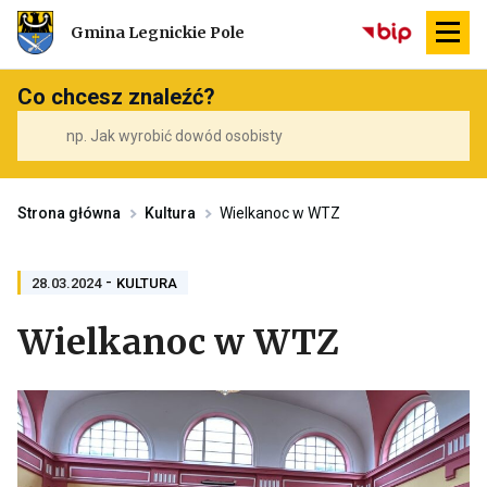
Przekierowuje
Gmina Legnickie Pole
do
strony
głównej
Co chcesz znaleźć?
Strona główna
Kultura
Wielkanoc w WTZ
-
PRZENOSI
28.03.2024
KULTURA
DO
ARCHIWUM
Wielkanoc w WTZ
KATEGORII
KULTURA