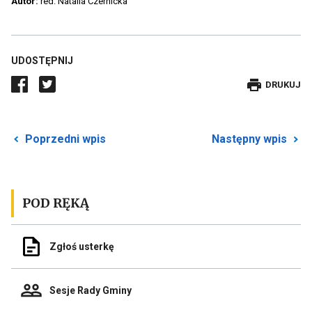
na
Autor:
red. Natalia Czernicka
pełnym
ekranie
UDOSTĘPNIJ
DRUKUJE
DRUKUJ
WPIS
Przekierowuje
P
Poprzedni wpis
Następny wpis
do
d
poprzedniego
n
posta
p
POD RĘKĄ
Odnośnik
Zgłoś usterkę
do
Zgłoś
usterkę
Odnośnik
Sesje Rady Gminy
do
Sesje