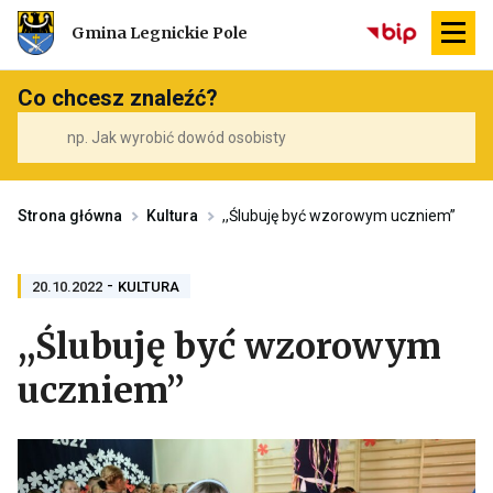
Przekierowuje
Gmina Legnickie Pole
do
strony
głównej
Co chcesz znaleźć?
Strona główna
Kultura
,,Ślubuję być wzorowym uczniem”
-
PRZENOSI
20.10.2022
KULTURA
DO
ARCHIWUM
,,Ślubuję być wzorowym
KATEGORII
KULTURA
uczniem”