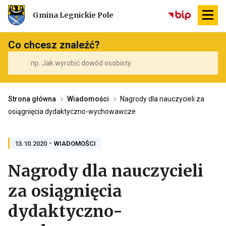
Przekierowuje
Gmina Legnickie Pole
do
strony
głównej
Co chcesz znaleźć?
Strona główna
Wiadomości
Nagrody dla nauczycieli za
osiągnięcia dydaktyczno-wychowawcze
-
PRZENOSI
13.10.2020
WIADOMOŚCI
DO
ARCHIWUM
Nagrody dla nauczycieli
KATEGORII
WIADOMOŚCI
za osiągnięcia
dydaktyczno-