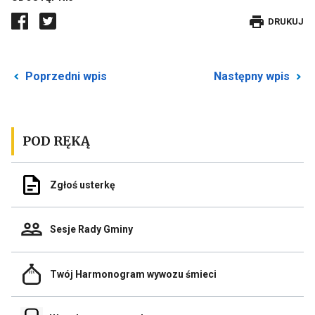
DRUKUJE
DRUKUJ
WPIS
Przekierowuje
P
Poprzedni wpis
Następny wpis
do
d
poprzedniego
n
posta
p
POD RĘKĄ
Odnośnik
Zgłoś usterkę
do
Zgłoś
usterkę
Odnośnik
Sesje Rady Gminy
do
Sesje
Rady
Odnośnik
Gminy
Twój Harmonogram wywozu śmieci
do
Link
Twój
otwiera
Harmonogram
się