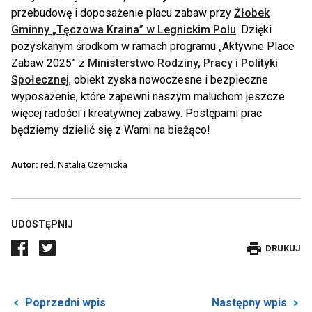
przebudowę i doposażenie placu zabaw przy
Żłobek
Gminny „Tęczowa Kraina” w Legnickim Polu
. Dzięki
pozyskanym środkom w ramach programu „Aktywne Place
Zabaw 2025” z
Ministerstwo Rodziny, Pracy i Polityki
Społecznej
, obiekt zyska nowoczesne i bezpieczne
wyposażenie, które zapewni naszym maluchom jeszcze
więcej radości i kreatywnej zabawy. Postępami prac
będziemy dzielić się z Wami na bieżąco!
Autor:
red. Natalia Czernicka
UDOSTĘPNIJ
DRUKUJE
DRUKUJ
WPIS
Przekierowuje
P
Poprzedni wpis
Następny wpis