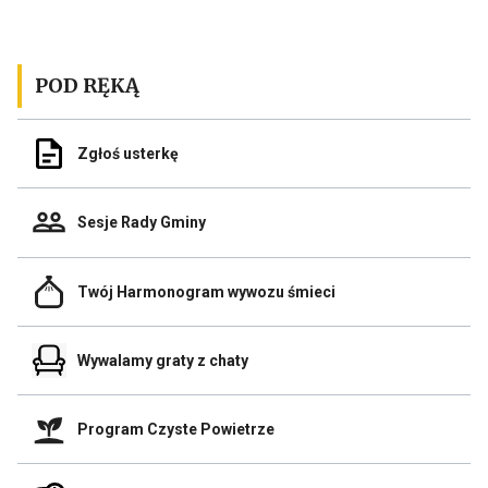
do
d
poprzedniego
n
posta
p
POD RĘKĄ
Odnośnik
Zgłoś usterkę
do
Zgłoś
usterkę
Odnośnik
Sesje Rady Gminy
do
Sesje
Rady
Odnośnik
Gminy
Twój Harmonogram wywozu śmieci
do
Link
Twój
otwiera
Harmonogram
się
Odnośnik
wywozu
Wywalamy graty z chaty
w
do
śmieci
nowej
Wywalamy
zakładce
graty
przegladarki
Odnośnik
z
Program Czyste Powietrze
do
chaty
Program
Link
Czyste
otwiera