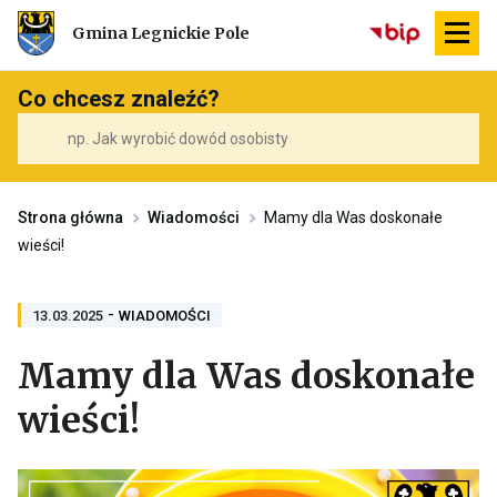
Przekierowuje
Gmina Legnickie Pole
do
strony
głównej
Co chcesz znaleźć?
Strona główna
Wiadomości
Mamy dla Was doskonałe
wieści!
-
PRZENOSI
13.03.2025
WIADOMOŚCI
DO
ARCHIWUM
Mamy dla Was doskonałe
KATEGORII
WIADOMOŚCI
wieści!