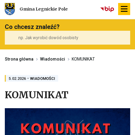
Przekierowuje
Gmina Legnickie Pole
do
strony
głównej
Co chcesz znaleźć?
Strona główna
Wiadomości
KOMUNIKAT
-
PRZENOSI
5.02.2026
WIADOMOŚCI
DO
ARCHIWUM
KOMUNIKAT
KATEGORII
WIADOMOŚCI