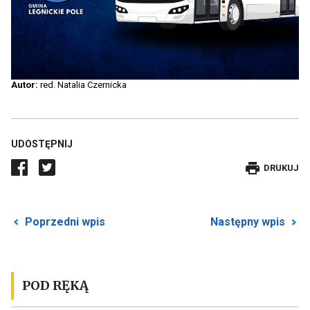
Autor:
red. Natalia Czernicka
UDOSTĘPNIJ
DRUKUJE
DRUKUJ
WPIS
Przekierowuje
P
Poprzedni wpis
Następny wpis
do
d
poprzedniego
n
posta
p
POD RĘKĄ