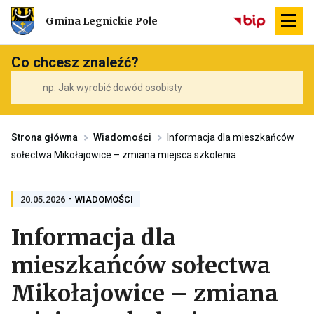
Przekierowuje
Gmina Legnickie Pole
do
strony
głównej
Co chcesz znaleźć?
Strona główna
Wiadomości
Informacja dla mieszkańców
sołectwa Mikołajowice – zmiana miejsca szkolenia
-
PRZENOSI
20.05.2026
WIADOMOŚCI
DO
ARCHIWUM
Informacja dla
KATEGORII
WIADOMOŚCI
mieszkańców sołectwa
Mikołajowice – zmiana