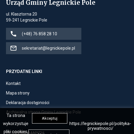
w
Urząd Gminy Legnickie Pole
przegladarki
nowej
zakładce
ul. Klasztorna 20
przegladarki
59-241 Legnickie Pole
Jeśli
(+48) 76 858 28 10
dostępne,
dzwoni
Jeśli
sekretariat@legnickiepole.pl
pod
dostępne,
numer
otwiera
(+48)
klienta
PRZYDATNE LINKI
76
pocztowego
Otwiera
Kontakt
858
z
link
28
adresem
Otwiera
Mapa strony
przenoszący
10
mailowym
link
Otwiera
Deklaracja dostępności
do
sekretariat@legnickiepole.pl
przenoszący
link
Kontakt
Otwiera
Archiwalna strona Gminy Legnickie Pole
do
Ta strona
przenoszący
Akceptuj
link
Mapa
https://legnickiepole.pl/polityka-
wykorzystuje
do
przenoszący
prywatnosci/
strony
Deklaracja
pliki cookies,
OCHRONA DANYCH
do