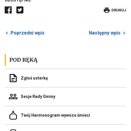
UDOSTĘPNIJ
DRUKUJE
DRUKUJ
WPIS
Przekierowuje
P
Poprzedni wpis
Następny wpis
do
d
poprzedniego
n
posta
p
POD RĘKĄ
Odnośnik
Zgłoś usterkę
do
Zgłoś
usterkę
Odnośnik
Sesje Rady Gminy
do
Sesje
Rady
Odnośnik
Gminy
Twój Harmonogram wywozu śmieci
do
Link
Twój
otwiera
Harmonogram
się