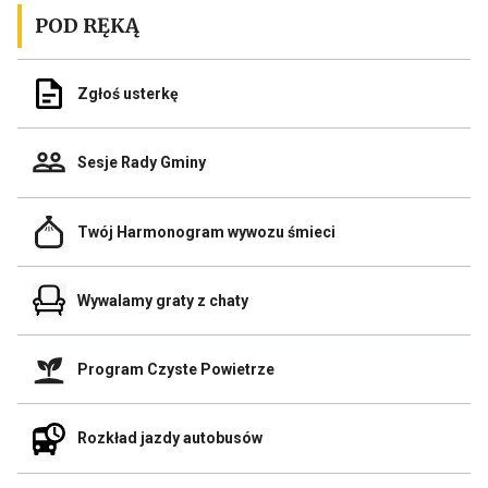
w
POD RĘKĄ
nowej
zakładce
Odnośnik
Zgłoś usterkę
przeglądarki
do
Zgłoś
usterkę
Odnośnik
Sesje Rady Gminy
do
Sesje
Rady
Odnośnik
Gminy
Twój Harmonogram wywozu śmieci
do
Link
Twój
otwiera
Harmonogram
się
Odnośnik
wywozu
Wywalamy graty z chaty
w
do
śmieci
nowej
Wywalamy
zakładce
graty
przegladarki
Odnośnik
z
Program Czyste Powietrze
do
chaty
Program
Link
Czyste
otwiera
Odnośnik
Powietrze
Rozkład jazdy autobusów
się
do
Link
w
Rozkład
otwiera
nowej