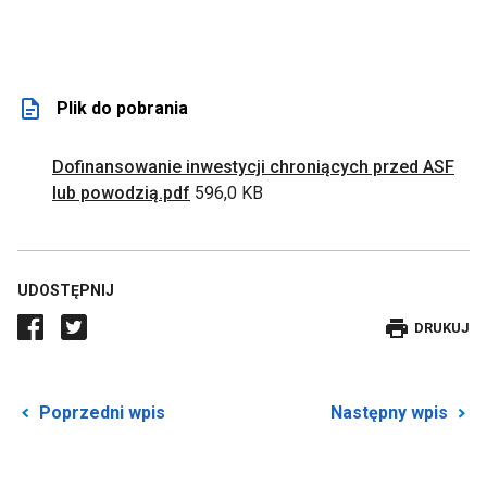
Plik do pobrania
Dofinansowanie inwestycji chroniących przed ASF
Link
lub powodzią.pdf
596,0 KB
do
pliku:
Dofinansowanie
UDOSTĘPNIJ
inwestycji
chroniących
DRUKUJE
DRUKUJ
przed
WPIS
ASF
lub
Przekierowuje
P
Poprzedni wpis
Następny wpis
powodzią,
do
d
poprzedniego
n
otwiera
posta
p
się