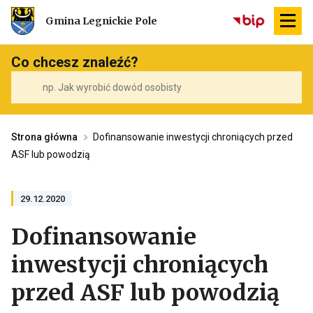
Przekierowuje
Gmina Legnickie Pole
do
strony
głównej
Co chcesz znaleźć?
Strona główna
Dofinansowanie inwestycji chroniących przed
ASF lub powodzią
29.12.2020
Dofinansowanie
inwestycji chroniących
przed ASF lub powodzią