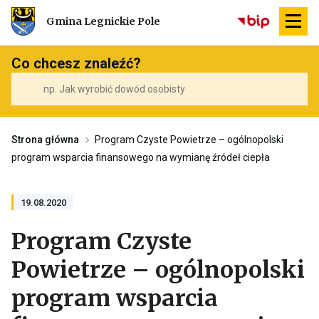
Przekierowuje
Gmina Legnickie Pole
do
strony
głównej
Co chcesz znaleźć?
Strona główna
Program Czyste Powietrze – ogólnopolski
program wsparcia finansowego na wymianę źródeł ciepła
19.08.2020
Program Czyste
Powietrze – ogólnopolski
program wsparcia