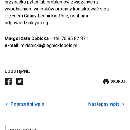
przypadku pytań lub problemów związanych z
wypełnianiem wniosków prosimy kontaktować się z
Urzędem Gminy Legnickie Pole, osobami
odpowiedzialnymi są:
Małgorzata Dębicka
– tel. 76 85 82 871
e-mail:
m.debicka@legnickiepole.pl
UDOSTĘPNIJ
DRUKUJE
DRUKUJ
WPIS
Przekierowuje
P
Poprzedni wpis
Następny wpis
do
d
poprzedniego
n
posta
p