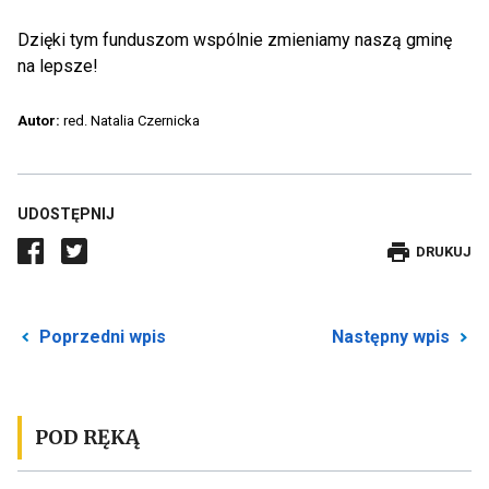
Dzięki tym funduszom wspólnie zmieniamy naszą gminę
na lepsze!
Autor:
red. Natalia Czernicka
UDOSTĘPNIJ
DRUKUJE
DRUKUJ
WPIS
Przekierowuje
P
Poprzedni wpis
Następny wpis
do
d
poprzedniego
n
posta
p
POD RĘKĄ