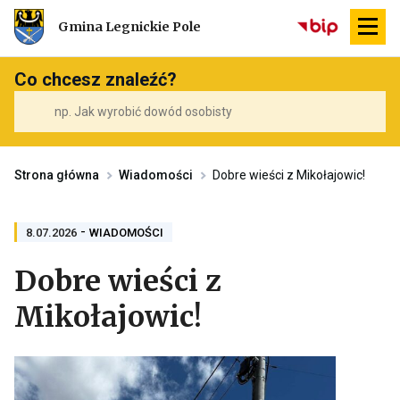
Przekierowuje
Gmina Legnickie Pole
do
strony
głównej
Co chcesz znaleźć?
Strona główna
Wiadomości
Dobre wieści z Mikołajowic!
-
PRZENOSI
8.07.2026
WIADOMOŚCI
DO
ARCHIWUM
Dobre wieści z
KATEGORII
WIADOMOŚCI
Mikołajowic!