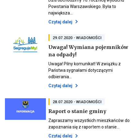
warsztaty
przenoszący
do
Powstania Warszawskiego. Była to
do
aktualności
największa…
aktualności
76.
76.
rocznica
Otwiera
Czytaj dalej
rocznica
wybuchu
link
wybuchu
Powstania
przenoszący
Powstania
Warszawskiego
Warszawskiego
do
29.07.2020
- WIADOMOŚCI
aktualności
Uwaga! Wymiana pojemników
76.
Otwiera
na odpady!
rocznica
Otwiera
link
wybuchu
link
przenoszący
Uwaga! Pilny komunikat! W związku z
Powstania
przenoszący
do
Państwa sygnałami dotyczącymi
Warszawskiego
do
aktualności
odbierania…
aktualności
Uwaga!
Uwaga!
Wymiana
Otwiera
Czytaj dalej
Wymiana
pojemników
link
pojemników
na
przenoszący
na
odpady!
odpady!
do
28.07.2020
- WIADOMOŚCI
aktualności
Otwiera
Raport o stanie gminy
Uwaga!
link
Wymiana
przenoszący
Zapraszamy wszystkich mieszkańców do
Otwiera
do
pojemników
link
zapoznania się z raportem o stanie…
aktualności
na
przenoszący
Raport
odpady!
Otwiera
Czytaj dalej
do