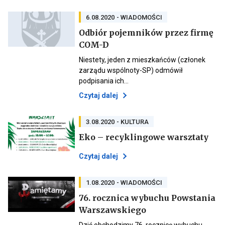
przenoszący
do
6.08.2020
- WIADOMOŚCI
aktualności
Odbiór pojemników przez firmę
KOMUNIKAT!
Otwiera
COM-D
Otwiera
link
link
przenoszący
Niestety, jeden z mieszkańców (członek
przenoszący
do
zarządu wspólnoty-SP) odmówił
do
aktualności
podpisania ich…
aktualności
Odbiór
Odbiór
pojemników
Otwiera
Czytaj dalej
pojemników
przez
link
przez
firmę
przenoszący
firmę
COM-
COM-
D
do
3.08.2020
- KULTURA
D
aktualności
Otw
Eko – recyklingowe warsztaty
Odbiór
link
pojemników
prz
Otwiera
Otwiera
Czytaj dalej
do
przez
link
link
aktu
firmę
przenoszący
przenoszący
Eko
COM-
do
–
do
1.08.2020
- WIADOMOŚCI
D
aktualności
rec
aktualności
Eko
76. rocznica wybuchu Powstania
wars
Eko
–
Otwiera
Warszawskiego
–
recyklingowe
Otwiera
link
warsztaty
recyklingowe
link
przenoszący
Dziś obchodzimy 76. rocznicę wybuchu