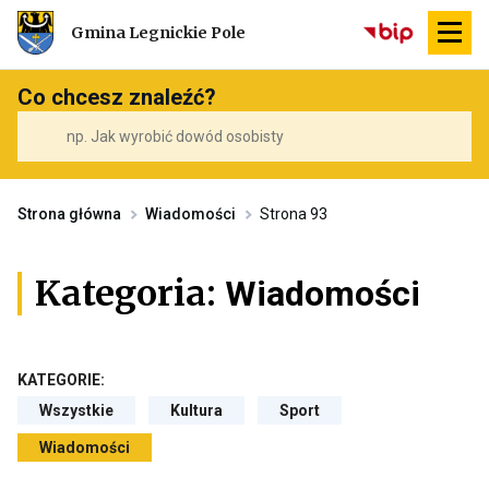
Przekierowuje
Gmina Legnickie Pole
do
strony
głównej
Co chcesz znaleźć?
Strona główna
Wiadomości
Strona 93
Kategoria:
Wiadomości
KATEGORIE:
Wszystkie
Przekierowuje
Kultura
Przekierowuje
Sport
Przekierowuje
do
do
do
strony
archiwum
archiwum
Wiadomości
Przekierowuje
ze
kategorii
kategorii
do
wszystkimi
Kultura
Sport
archiwum