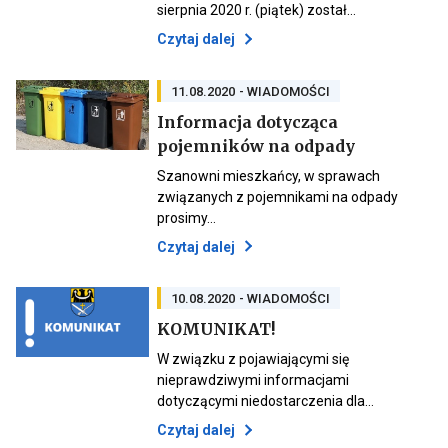
do
link
sierpnia 2020 r. (piątek) został…
aktualności
przenoszący
Informacja
Otwiera
Czytaj dalej
do
link
aktualności
Informacja
przenoszący
do
11.08.2020
- WIADOMOŚCI
aktualności
Informacja dotycząca
Informacja
Otwiera
pojemników na odpady
Otwiera
link
link
przenosząc
Szanowni mieszkańcy, w sprawach
przenoszący
do
związanych z pojemnikami na odpady
do
aktualności
prosimy…
aktualności
Informacja
Informacja
dotycząca
Otwiera
Czytaj dalej
dotycząca
pojemników
link
pojemników
na
przenoszący
na
odpady
odpady
do
10.08.2020
- WIADOMOŚCI
aktualności
Otwiera
KOMUNIKAT!
Informacja
link
dotycząca
przenoszący
W związku z pojawiającymi się
Otwiera
do
pojemników
link
nieprawdziwymi informacjami
aktualności
na
przenoszący
dotyczącymi niedostarczenia dla…
KOMUNIKAT!
odpady
do
aktualności
Otwiera
Czytaj dalej
KOMUNIKAT!
link