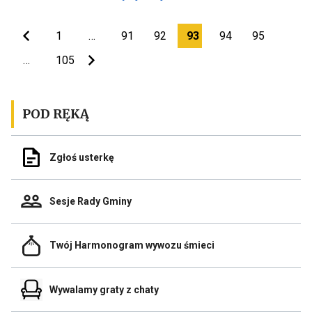
o
link
aktualności
stanie
Raport
przenoszący
gminy
o
do
1
…
91
92
93
94
95
stanie
aktualności
gminy
Raport
…
105
o
stanie
gminy
POD RĘKĄ
Odnośnik
Zgłoś usterkę
do
Zgłoś
usterkę
Odnośnik
Sesje Rady Gminy
do
Sesje
Rady
Odnośnik
Gminy
Twój Harmonogram wywozu śmieci
do
Link
Twój
otwiera
Harmonogram
się
Odnośnik
wywozu
Wywalamy graty z chaty
w
do
śmieci
nowej
Wywalamy