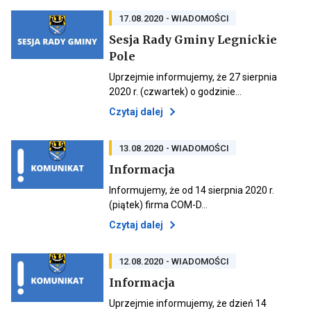
aktualnościami
kategorii
Wiadomości
17.08.2020
- WIADOMOŚCI
Sesja Rady Gminy Legnickie
Otwiera
Pole
Otwiera
link
link
przenoszący
Uprzejmie informujemy, że 27 sierpnia
przenoszący
do
2020 r. (czwartek) o godzinie…
do
aktualności
aktualności
Sesja
Otwiera
Czytaj dalej
Sesja
Rady
link
Rady
Gminy
przenoszący
Gminy
Legnickie
do
13.08.2020
- WIADOMOŚCI
Legnickie
Pole
aktualności
Pole
Otwiera
Informacja
Sesja
link
Rady
przenoszący
Informujemy, że od 14 sierpnia 2020 r.
Otwiera
do
Gminy
link
(piątek) firma COM-D…
aktualności
Legnickie
przenoszący
Informacja
Pole
Otwiera
Czytaj dalej
do
link
aktualności
Informacja
przenoszący
do
12.08.2020
- WIADOMOŚCI
aktualności
Otwiera
Informacja
Informacja
link
przenoszący
Uprzejmie informujemy, że dzień 14
Otwiera