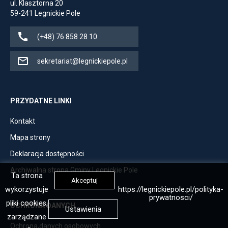
ul. Klasztorna 20
przegladarki
59-241 Legnickie Pole
Jeśli
(+48) 76 858 28 10
dostępne,
dzwoni
Jeśli
sekretariat@legnickiepole.pl
pod
dostępne,
numer
otwiera
(+48)
klienta
PRZYDATNE LINKI
76
pocztowego
Otwiera
Kontakt
858
z
link
28
adresem
Otwiera
Mapa strony
przenoszący
10
mailowym
link
Otwiera
Deklaracja dostępności
do
sekretariat@legnickiepole.pl
przenoszący
link
Kontakt
Otwiera
Archiwalna strona Gminy Legnickie Pole
do
Ta strona
przenoszący
Akceptuj
link
Mapa
https://legnickiepole.pl/polityka-
wykorzystuje
do
przenoszący
prywatnosci/
strony
Deklaracja
pliki cookies,
OCHRONA DANYCH
do
Ustawienia
dostępności
zarządzane
Archiwalna
Otwiera
Ochrona danych osobowych