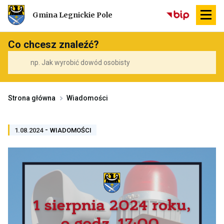
Przekierowuje
Gmina Legnickie Pole
do
strony
głównej
Co chcesz znaleźć?
Strona główna
Wiadomości
-
PRZENOSI
1.08.2024
WIADOMOŚCI
DO
ARCHIWUM
KATEGORII
WIADOMOŚCI