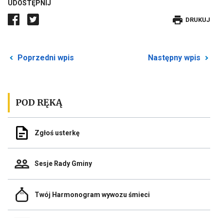
UDOSTĘPNIJ
DRUKUJE
DRUKUJ
WPIS
Przekierowuje
P
Poprzedni wpis
Następny wpis
do
d
poprzedniego
n
posta
p
POD RĘKĄ
Odnośnik
Zgłoś usterkę
do
Zgłoś
usterkę
Odnośnik
Sesje Rady Gminy
do
Sesje
Rady
Odnośnik
Gminy
Twój Harmonogram wywozu śmieci
do
Link
Twój
otwiera
Harmonogram
się