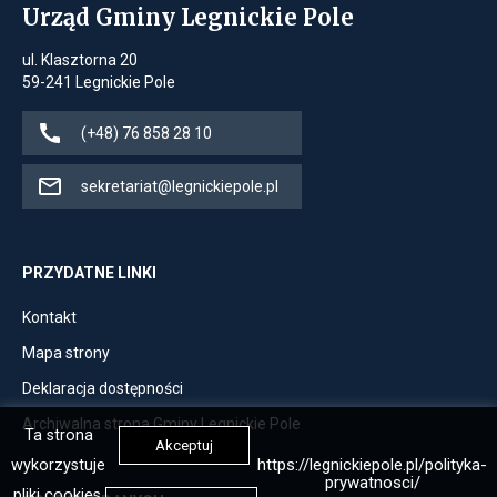
w
Urząd Gminy Legnickie Pole
przegladarki
nowej
zakładce
ul. Klasztorna 20
przegladarki
59-241 Legnickie Pole
Jeśli
(+48) 76 858 28 10
dostępne,
dzwoni
Jeśli
sekretariat@legnickiepole.pl
pod
dostępne,
numer
otwiera
(+48)
klienta
PRZYDATNE LINKI
76
pocztowego
Otwiera
Kontakt
858
z
link
28
adresem
Otwiera
Mapa strony
przenoszący
10
mailowym
link
Otwiera
Deklaracja dostępności
do
sekretariat@legnickiepole.pl
przenoszący
link
Kontakt
Otwiera
Archiwalna strona Gminy Legnickie Pole
do
Ta strona
przenoszący
Akceptuj
link
Mapa
https://legnickiepole.pl/polityka-
wykorzystuje
do
przenoszący
prywatnosci/
strony
Deklaracja
pliki cookies,