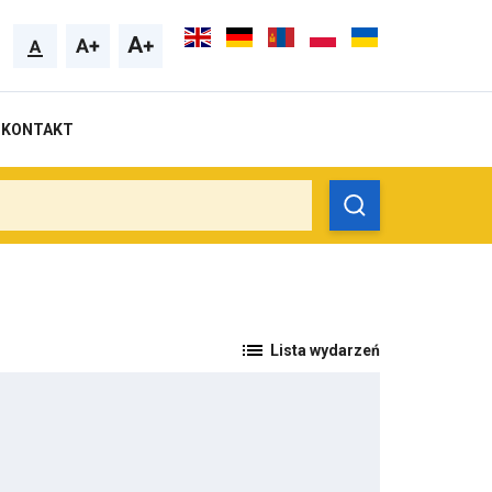
KONTAKT
Przekierowuje
Lista wydarzeń
do
strony
ze
wszystkimi
aktualnościami