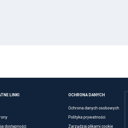
TNE LINKI
OCHRONA DANYCH
Otwiera
Otwi
Ochrona danych osobowych
ink
link
Otwiera
Otwiera
rony
Polityka prywatności
przenoszący
prze
link
link
Otwiera
Otwiera
ja dostępności
Zarządzaj plikami cookie