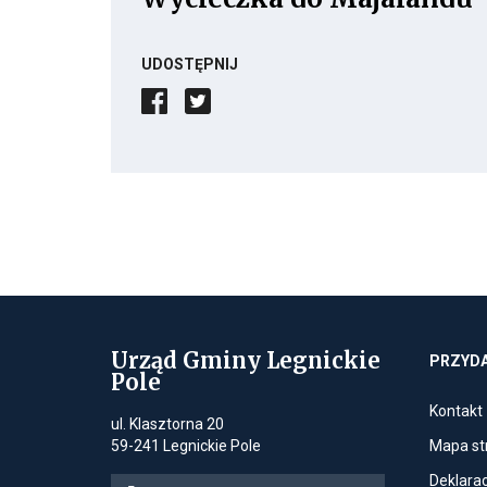
UDOSTĘPNIJ
Urząd Gminy Legnickie
PRZYDA
Pole
Kontakt
ul. Klasztorna 20
l
59-241 Legnickie Pole
Mapa st
Deklarac