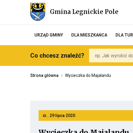
Przekierowuje
do
Gmina Legnickie Pole
strony
głównej
URZĄD GMINY
DLA MIESZKAŃCA
DLA TU
Co chcesz znaleźć?
Strona główna
Wycieczka do Majalandu
śr.. 29 lipca 2020
Wycieczka do Majalandu