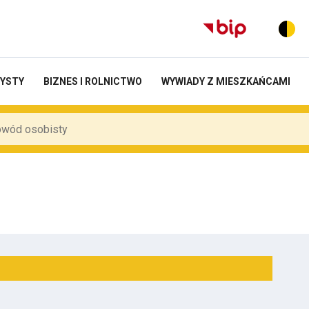
RYSTY
BIZNES I ROLNICTWO
WYWIADY Z MIESZKAŃCAMI