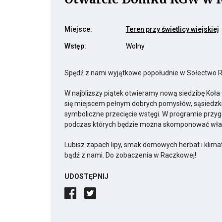
Miejsce:
Teren przy świetlicy wiejskiej
Wstęp:
Wolny
Spędź z nami wyjątkowe popołudnie w Sołectwo 
W najbliższy piątek otwieramy nową siedzibę Koła
się miejscem pełnym dobrych pomysłów, sąsiedzkic
symboliczne przecięcie wstęgi. W programie przy
ś
podczas których będzie można skomponować włas
w
Lubisz zapach lipy, smak domowych herbat i klima
L
bądź z nami. Do zobaczenia w Raczkowej!
o
s
UDOSTĘPNIJ
p