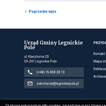
Przekierowuje
Poprzedni wpis
do
poprzedniego
posta
Urząd Gminy Legnickie
PRZYDA
Pole
Kontakt
ul. Klasztorna 20
l
59-241 Legnickie Pole
Mapa st
Deklarac
Jeśli
(+48) 76 858 28 10
Archiwal
dostępne,
dzwoni
Jeśli
sekretariat@legnickiepole.pl
pod
dostępne,
numer
otwiera
(+48)
klienta
Ta strona wykorzystuje pliki cookies, zarządzane przez Gminę Legn