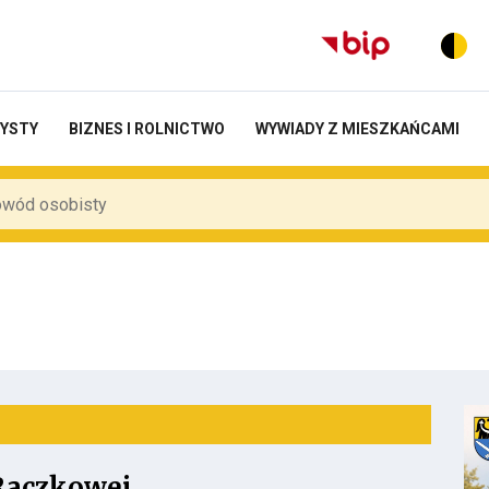
RYSTY
BIZNES I ROLNICTWO
WYWIADY Z MIESZKAŃCAMI
Raczkowej