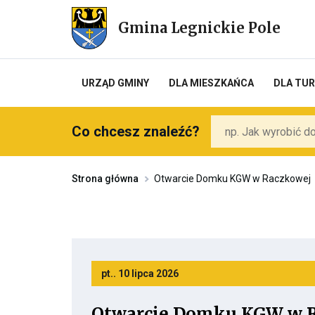
Przekierowuje
do
Gmina Legnickie Pole
strony
głównej
URZĄD GMINY
DLA MIESZKAŃCA
DLA TU
Co chcesz znaleźć?
Strona główna
Otwarcie Domku KGW w Raczkowej
pt.. 10 lipca 2026
Otwarcie Domku KGW w 