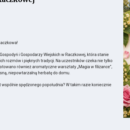
Przekierowuje
do
Google
Maps
Raczkowa!
do
adresu
 Gospodyń i Gospodarzy Wiejskich w Raczkowej, która stanie
Teren
h rozmów i pięknych tradycji. Na uczestników czeka nie tylko
przy
gotowano również aromatyczne warsztaty „Magia w filiżance”,
wietlicy
ną, niepowtarzalną herbatę do domu.
iejskiej
t wspólnie spędzonego popołudnia? W takim razie koniecznie
ink
twiera
ię
w
nowej
Otw
zakładce
ob
rzegladarki
na