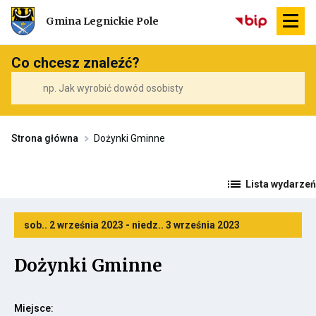
Przekierowuje
Gmina Legnickie Pole
do
strony
głównej
Co chcesz znaleźć?
Strona główna
Dożynki Gminne
Lista wydarzeń
sob.. 2 września 2023 - niedz.. 3 września 2023
Dożynki Gminne
Miejsce: