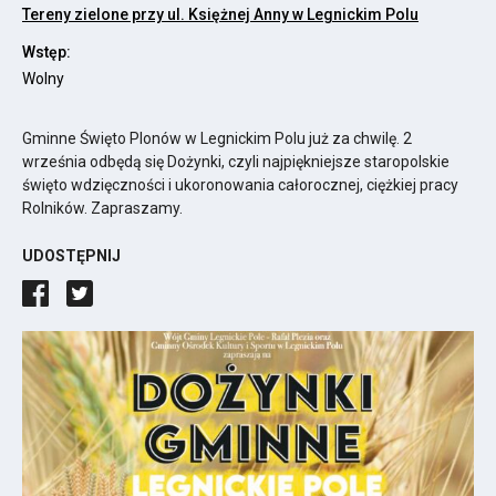
Przekiero
Tereny zielone przy ul. Księżnej Anny w Legnickim Polu
do
Wstęp:
Google
Wolny
Maps
do
Gminne Święto Plonów w Legnickim Polu już za chwilę. 2
adresu
września odbędą się Dożynki, czyli najpiękniejsze staropolskie
Tereny
święto wdzięczności i ukoronowania całorocznej, ciężkiej pracy
zielone
Rolników. Zapraszamy.
przy
ul.
UDOSTĘPNIJ
Księżnej
Anny
w
Legnickim
Polu
Link
otwiera
się
w