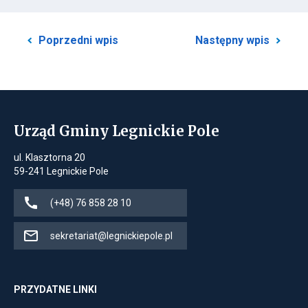
obrazek
na
pełny
ekran
Przekierowuje
Prze
Poprzedni wpis
Następny wpis
do
do
poprzedniego
nast
posta
post
Urząd Gminy Legnickie Pole
ul. Klasztorna 20
59-241 Legnickie Pole
Jeśli
(+48) 76 858 28 10
dostępne,
dzwoni
Jeśli
sekretariat@legnickiepole.pl
pod
dostępne,
numer
otwiera
(+48)
klienta
PRZYDATNE LINKI
76
pocztowego